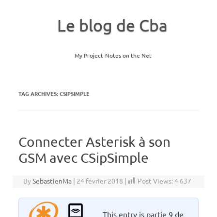
Le blog de Cba
My Project-Notes on the Net
Skip to content
TAG ARCHIVES:
CSIPSIMPLE
Connecter Asterisk à son
GSM avec CSipSimple
By
SebastienMa
|
24 février 2018
|
Post Views:
4 637
This entry is partie 9 de