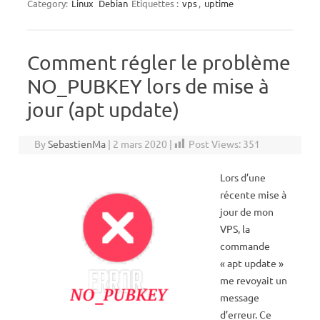
Category:
Linux
Debian
Étiquettes :
vps
,
uptime
Comment régler le problème
NO_PUBKEY lors de mise à
jour (apt update)
By
SebastienMa
|
2 mars 2020
|
Post Views:
351
Lors d’une
récente mise à
jour de mon
VPS, la
commande
« apt update »
me revoyait un
message
d’erreur. Ce