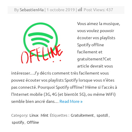
By
SebastienMa
|
1 octobre 2019
|
Post Views:
437
Vous aimez la musique,
vous voulez pouvoir
écouter vos playlists
Spotify offline
facilement et
gratuitement?Cet
article devrait vous
intéresser…J’y décris comment très facilement vous
pouvez écouter vos playlists Spotify lorsque vous n’êtes
pas connecté. Pourquoi Spotify offline? Même si l’accès à
l’Internet mobile (3G, 4G (et bientôt 5G), ou même WiFi)
semble bien ancré dans…
Read More »
Category:
Linux
Mint
Étiquettes :
Gratuitement
,
spotdl
,
spotify
,
Offline