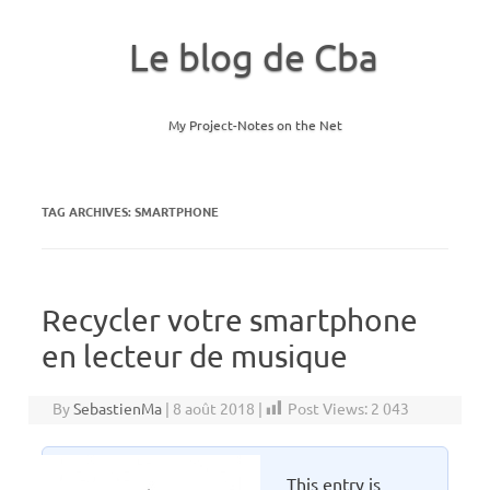
Le blog de Cba
My Project-Notes on the Net
Skip to content
TAG ARCHIVES:
SMARTPHONE
Recycler votre smartphone
en lecteur de musique
By
SebastienMa
|
8 août 2018
|
Post Views:
2 043
This entry is