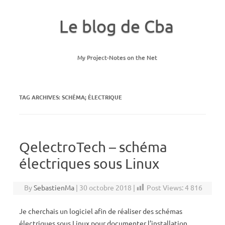
Le blog de Cba
My Project-Notes on the Net
Skip to content
TAG ARCHIVES:
SCHÉMA; ÉLECTRIQUE
QelectroTech – schéma
électriques sous Linux
By
SebastienMa
|
30 octobre 2018
|
Post Views:
4 816
Je cherchais un logiciel afin de réaliser des schémas
électriques sous Linux pour documenter l’installation