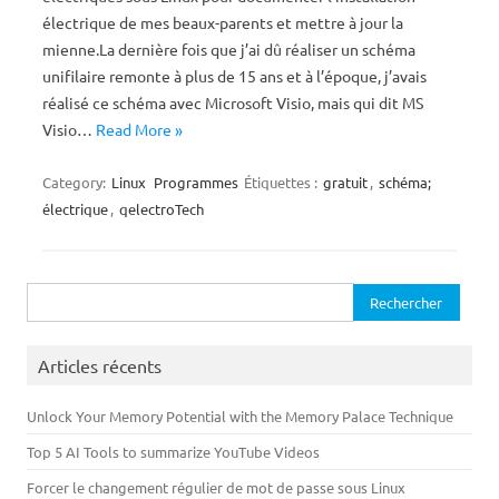
électrique de mes beaux-parents et mettre à jour la
mienne.La dernière fois que j’ai dû réaliser un schéma
unifilaire remonte à plus de 15 ans et à l’époque, j’avais
réalisé ce schéma avec Microsoft Visio, mais qui dit MS
Visio…
Read More »
Category:
Linux
Programmes
Étiquettes :
gratuit
,
schéma;
électrique
,
qelectroTech
Rechercher :
Articles récents
Unlock Your Memory Potential with the Memory Palace Technique
Top 5 AI Tools to summarize YouTube Videos
Forcer le changement régulier de mot de passe sous Linux